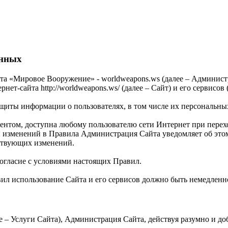
анных
а «Мировое Вооружение» - worldweapons.ws (далее – Администр
т-сайта http://worldweapons.ws/ (далее – Сайт) и его сервисов 
щиты информации о пользователях, в том числе их персональных
ом, доступна любому пользователю сети Интернет при переходе
и изменений в Правила Администрация Сайта уведомляет об это
тствующих изменений.
согласие с условиями настоящих Правил.
вил использование Сайта и его сервисов должно быть немедленн
 – Услуги Сайта), Администрация Сайта, действуя разумно и доб