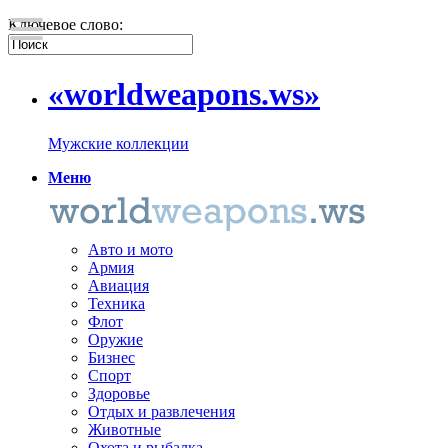
Ключевое слово:
«worldweapons.ws»
Мужские коллекции
Меню
Авто и мото
Армия
Авиация
Техника
Флот
Оружие
Бизнес
Спорт
Здоровье
Отдых и развлечения
Животные
Охота и рыбалка