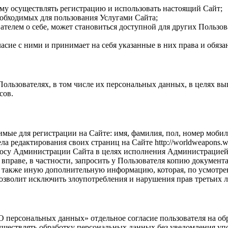
у осуществлять регистрацию и использовать настоящий Сайт;
еобходимых для пользования Услугами Сайта;
ателем о себе, может становиться доступной для других Пользо
сие с ними и принимает на себя указанные в них права и обяза
ользователях, в том числе их персональных данных, в целях в
сов.
ые для регистрации на Сайте: имя, фамилия, пол, номер мобил
 редактирования своих страниц на Сайте http://worldweapons.ws/
осу Администрации Сайта в целях исполнения Администрацией 
вправе, в частности, запросить у Пользователя копию документ
 также иную дополнительную информацию, которая, по усмотре
озволит исключить злоупотребления и нарушения прав третьих л
О персональных данных» отдельное согласие пользователя на обр
существлять обработку персональных данных без уведомления у