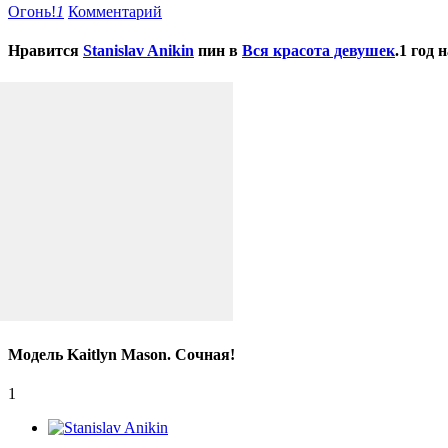
Огонь!
1
Комментарий
Нравится
Stanislav Anikin
пин в
Вся красота девушек
.
1 год 
Модель Kaitlyn Mason. Сочная!
1