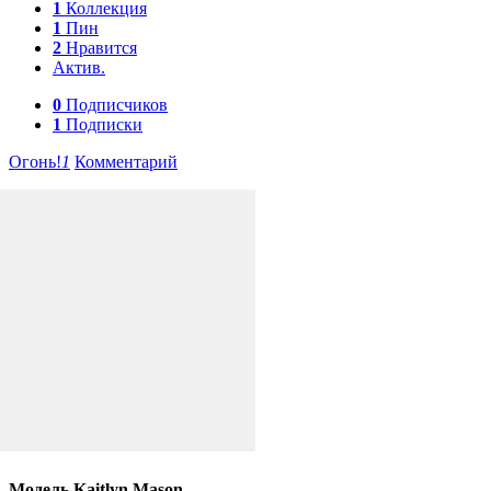
1
Коллекция
1
Пин
2
Нравится
Актив.
0
Подписчиков
1
Подписки
Огонь!
1
Комментарий
Модель Kaitlyn Mason