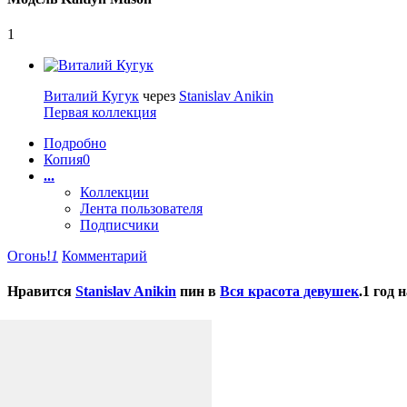
1
Виталий Кугук
через
Stanislav Anikin
Первая коллекция
Подробно
Копия
0
...
Коллекции
Лента пользователя
Подписчики
Огонь!
1
Комментарий
Нравится
Stanislav Anikin
пин в
Вся красота девушек
.
1 год 