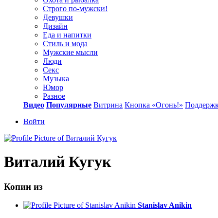
Строго по-мужски!
Девушки
Дизайн
Еда и напитки
Стиль и мода
Мужские мысли
Люди
Секс
Музыка
Юмор
Разное
Видео
Популярные
Витрина
Кнопка «Огонь!»
Поддерж
Войти
Виталий Кугук
Копии из
Stanislav Anikin